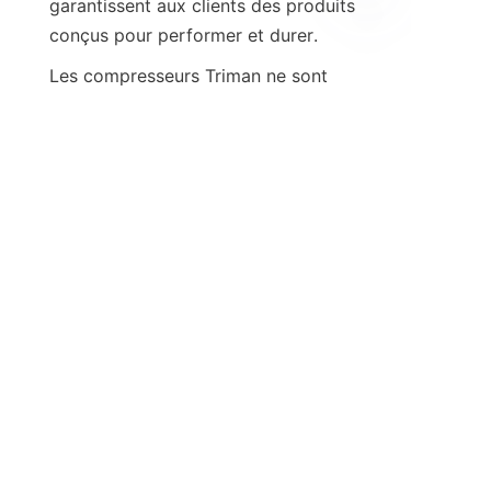
garantissent aux clients des produits 
FR
Les compresseurs Triman ne sont 
pas seulement efficaces et durables, 
mais soutiennent également la 
responsabilité environnementale, ce 
qui en fait un choix judicieux pour les 
entreprises qui visent à réduire leur 
impact écologique. La capacité de 
l'entreprise à fournir des services 
OEM ajoute encore de la valeur en 
offrant des solutions sur mesure qui 
répondent aux exigences précises du 
Pour ceux qui recherchent des 
solutions de compresseurs fiables, 